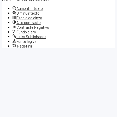
barra
Aumentar texto
de
Diminuir texto
ferramentas
Escala de cinza
Alto contraste
Contraste Negativo
Fundo claro
Links Sublinhados
Fonte legível
Redefinir