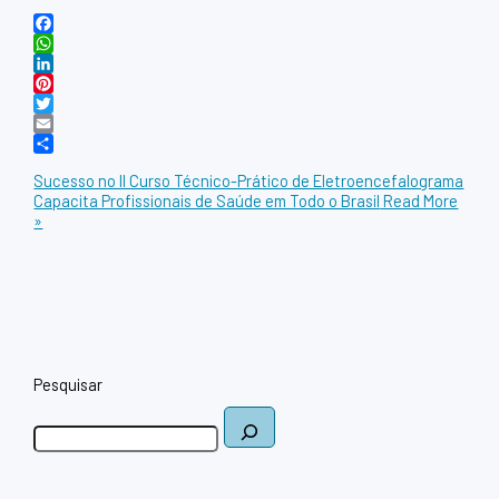
Facebook
WhatsApp
LinkedIn
Pinterest
Twitter
Email
Share
Sucesso no II Curso Técnico-Prático de Eletroencefalograma
Capacita Profissionais de Saúde em Todo o Brasil
Read More
»
Pesquisar