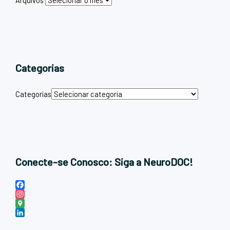
Arquivos
Categorias
Categorias
Conecte-se Conosco: Siga a NeuroDOC!
F
a
I
c
n
G
e
s
o
L