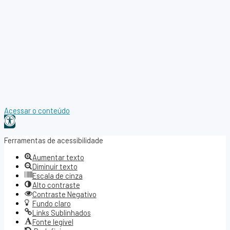
Acessar o conteúdo
Abrir
a
Ferramentas de acessibilidade
barra
Aumentar texto
de
Diminuir texto
ferramentas
Escala de cinza
Alto contraste
Contraste Negativo
Fundo claro
Links Sublinhados
Fonte legível