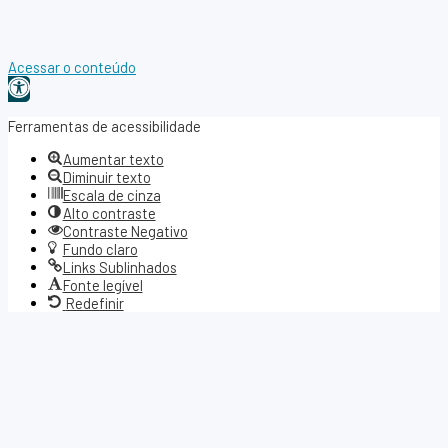
Acessar o conteúdo
Abrir
a
Ferramentas de acessibilidade
barra
Aumentar texto
de
Diminuir texto
ferramentas
Escala de cinza
Alto contraste
Contraste Negativo
Fundo claro
Links Sublinhados
Fonte legível
Redefinir