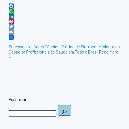
Facebook
WhatsApp
LinkedIn
Pinterest
Twitter
Email
Share
Sucesso no II Curso Técnico-Prático de Eletroencefalograma
Capacita Profissionais de Saúde em Todo o Brasil
Read More
»
Pesquisar