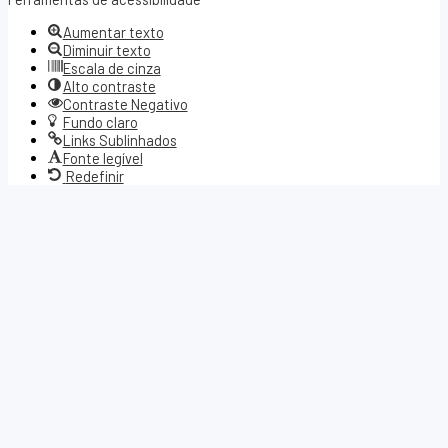
barra
Aumentar texto
de
Diminuir texto
ferramentas
Escala de cinza
Alto contraste
Contraste Negativo
Fundo claro
Links Sublinhados
Fonte legível
Redefinir