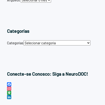
Arquivos
Categorias
Categorias
Conecte-se Conosco: Siga a NeuroDOC!
F
a
I
c
n
G
e
s
o
L