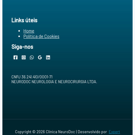
m
a
I
p
n
s
Links úteis
Home
Política de Cookies
Siga-nos
CNPJ 36.241.410/0001-71
NEURODOC NEUROLOGIA E NEUROCIRURGIA LTDA.
Copyright © 2026 Clínica NeuroDoc | Desenvolvido por
Expert