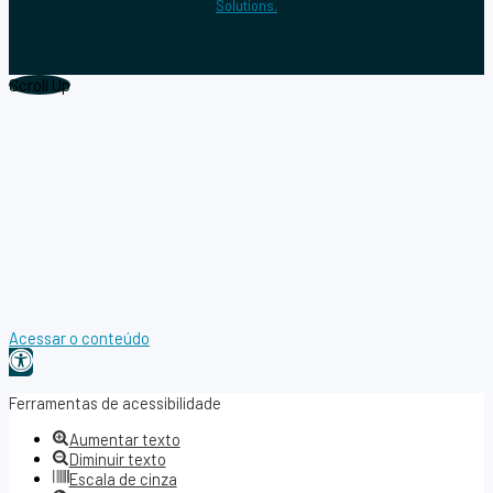
Solutions.
Scroll Up
Acessar o conteúdo
Abrir
a
Ferramentas de acessibilidade
barra
Aumentar texto
de
Diminuir texto
ferramentas
Escala de cinza