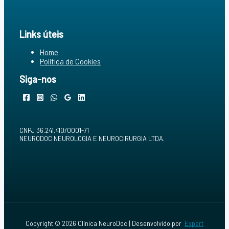
m
a
I
p
n
s
Links úteis
Home
Política de Cookies
Siga-nos
CNPJ 36.241.410/0001-71
NEURODOC NEUROLOGIA E NEUROCIRURGIA LTDA.
Copyright © 2026 Clínica NeuroDoc | Desenvolvido por
Expert