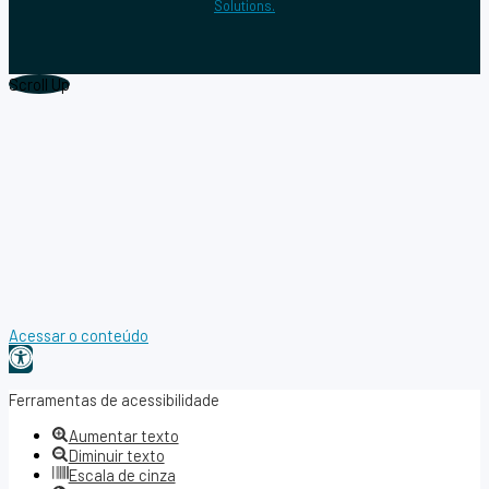
Solutions.
Scroll Up
Acessar o conteúdo
Abrir
a
Ferramentas de acessibilidade
barra
Aumentar texto
de
Diminuir texto
ferramentas
Escala de cinza