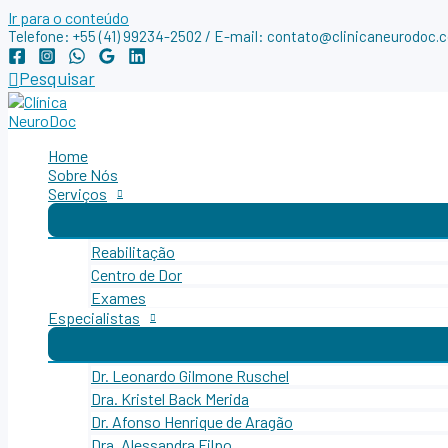
Ir para o conteúdo
Telefone: +55 (41) 99234-2502 / E-mail: contato@clinicaneurodoc.
Pesquisar
Home
Sobre Nós
Serviços
Reabilitação
Centro de Dor
Exames
Especialistas
Dr. Leonardo Gilmone Ruschel
Dra. Kristel Back Merida
Dr. Afonso Henrique de Aragão
Dra. Alessandra Filpo