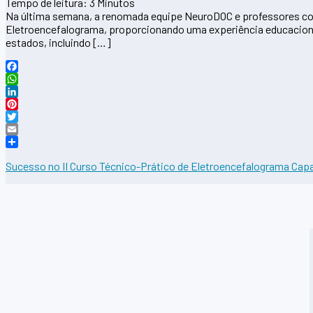
Tempo de leitura:
3
Minutos
Na última semana, a renomada equipe NeuroDOC e professores con
Eletroencefalograma, proporcionando uma experiência educaciona
estados, incluindo […]
Facebook
WhatsApp
LinkedIn
Pinterest
Twitter
Email
Share
Sucesso no II Curso Técnico-Prático de Eletroencefalograma Capa