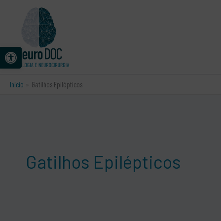
Ir
para
o
conteúdo
Abrir a barra de ferramentas
Início
Gatilhos Epilépticos
Gatilhos Epilépticos
Epilepsia: