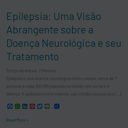
Uma
Epilepsia: Uma Visão
Visão
Abrangente
Abrangente sobre a
sobre
a
Doença Neurológica e seu
Doença
Tratamento
Neurológica
e
seu
Tempo de leitura:
2
Minutos
Tratamento
Epilepsia é uma doença neurológica muito comum, cerca de 7
pessoas a cada 100.000 pessoas no mundo tem ou terá a
doença. A epilepsia ocorre naquele cujo cérebro possui uma […]
F
W
L
P
T
E
S
a
h
i
i
w
m
h
c
a
n
n
i
a
a
Read More »
e
t
k
t
t
i
r
b
s
e
e
t
l
e