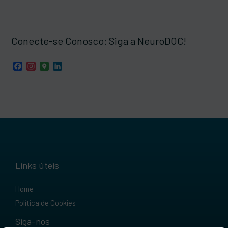
Conecte-se Conosco: Siga a NeuroDOC!
F
I
G
L
a
n
o
i
c
s
o
n
e
t
g
k
b
a
l
e
o
g
e
d
o
r
M
I
k
a
a
n
m
p
s
Links úteis
Home
Política de Cookies
Siga-nos